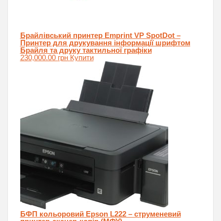
Брайлівський принтер Emprint VP SpotDot –
Принтер для друкування інформації шрифтом
Брайля та друку тактильної графіки
230,000.00
грн
Купити
БФП кольоровий Epson L222 – струменевий