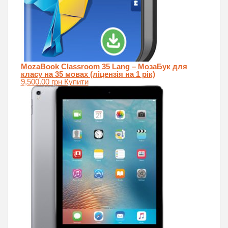
MozaBook Classroom 35 Lang – МозаБук для
класу на 35 мовах (ліцензія на 1 рік)
9,500.00
грн
Купити