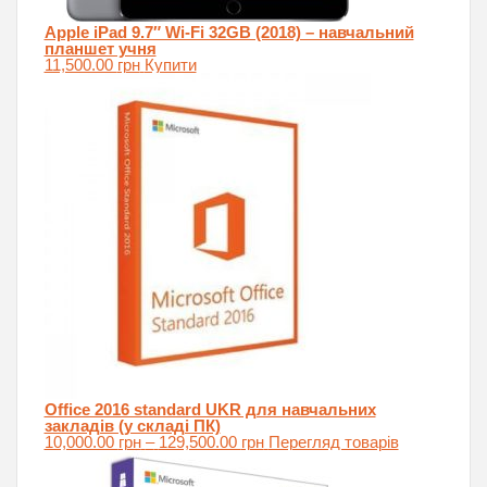
Apple iPad 9.7″ Wi-Fi 32GB (2018) – навчальний
планшет учня
11,500.00
грн
Купити
Office 2016 standard UKR для навчальних
закладів (у складі ПК)
Price
10,000.00
грн
–
129,500.00
грн
Перегляд товарів
range:
10,000.00 грн