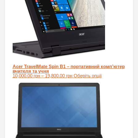
Acer TravelMate Spin B1 – портативний комп’ютер
вчителя та учня
Price
Цей
10,000.00
грн
–
19,800.00
грн
Оберіть опції
range:
товар
10,000.00 грн
має
through
кілька
19,800.00 грн
варіантів.
Параметри
можна
вибрати
на
сторінці
товару