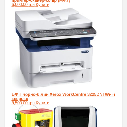
принтер-сканер-копір (МФУ)
6,000.00
грн
Купити
БФП чорно-білий Xerox WorkCentre 3225DNI Wi-Fi
ксерокс
9,500.00
грн
Купити