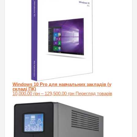
through
129,500.00 грн
Windows 10 Pro для навчальних закладів (у
складі ПК)
Price
10,000.00
грн
–
129,500.00
грн
Перегляд товарів
range:
10,000.00 грн
through
129,500.00 грн