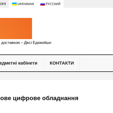
ОРІЇ
UKRAINIAN
РУССКИЙ
Dixi Education 
закладів Україн
з доставкою – Діксі Едюкейшн
едметні кабінети
КОНТАКТИ
ткове цифрове обладнання