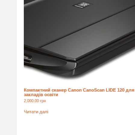
Компактний сканер Canon CanoScan LIDE 120 для
закладів освіти
2,000.00
грн
Читати далі