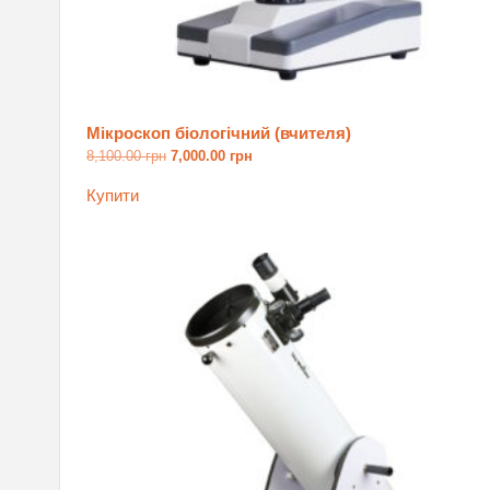
Мікроскоп біологічний (вчителя)
8,100.00
грн
Оригінальна
7,000.00
грн
Поточна
ціна:
ціна:
8,100.00 грн.
7,000.00 грн.
Купити