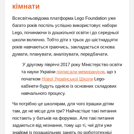
кімнати
Всесвітньовідома платформа Lego Foundation уже
багато років поспіль успішно використовує набори
Legо, починаючи із дошкільної освіти і до середньої
школи включно. Тобто діти з трьох до шістнадцяти
років навчаються граючись, закладається основа
думати, планувати, аналізувати, передбачати.
У другому півріччі 2017 року Міністерство освіти
та науки України
підписали меморандум
, що з
початком
Нової Української Школи
Lego-
кабінети будуть однією із основних складових
навчального процесу.
Чи потрібно це школярам, для чого іграшки дітям
там, де не місце для гри? Найчастіше такі питання
постають у батьків на форумах. Але такі питання
задаються від незнання, тому що ті, чиї діти уже
знайомі із позашкільних занять по робототехніці