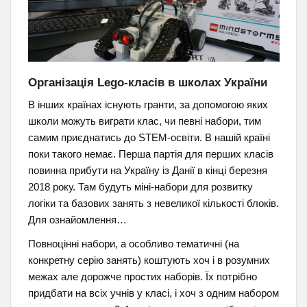
Організація Lego-класів в школах України
В інших країнах існують гранти, за допомогою яких
школи можуть виграти клас, чи певні набори, тим
самим приєднатись до STEM-освіти. В нашій країні
поки такого немає. Перша партія для перших класів
повинна прибути на Україну із Данії в кінці березня
2018 року. Там будуть міні-набори для розвитку
логіки та базових занять з невеликої кількості блоків.
Для ознайомлення…
Повноцінні набори, а особливо тематичні (на
конкретну серію занять) коштують хоч і в розумних
межах але дорожче простих наборів. Їх потрібно
придбати на всіх учнів у класі, і хоч з одним набором