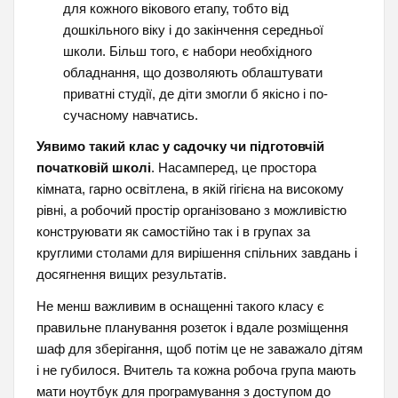
для кожного вікового етапу, тобто від
дошкільного віку і до закінчення середньої
школи. Більш того, є набори необхідного
обладнання, що дозволяють облаштувати
приватні студії, де діти змогли б якісно і по-
сучасному навчатись.
Уявимо такий клас у садочку чи підготовчій
початковій школі
. Насамперед, це простора
кімната, гарно освітлена, в якій гігієна на високому
рівні, а робочий простір організовано з можливістю
конструювати як самостійно так і в групах за
круглими столами для вирішення спільних завдань і
досягнення вищих результатів.
Не менш важливим в оснащенні такого класу є
правильне планування розеток і вдале розміщення
шаф для зберігання, щоб потім це не заважало дітям
і не губилося. Вчитель та кожна робоча група мають
мати ноутбук для програмування з доступом до