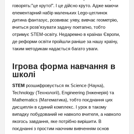
говорять:”це круто!”. І це дійсно круто. Адже маючи
елементарний набір маленьких Lego-цеглинок
дитина фантазує, розвиває уяву, вивчає геометрію,
вчиться розв’язувати задачу поетапно, тобто
отримує STEM-освіту. Недаремно в країнах Європи,
де реформи освіти пройшли раніше за нашу країну,
таким методикам надається багато уваги.
Ігрова форма навчання в
школі
STEM
розшифровується як Science (Наука),
Technology (Технології), Engineering (Інженерія) та
Mathematics (Математика), тобто поєднання цих
дисциплін в єдиний комплекс. І урок в такому
випадку побудований не навколо вчителя, а навколо
якогось завдання, яке потрібно вирішити. В
поєднанні з простим наочним вивченням основ