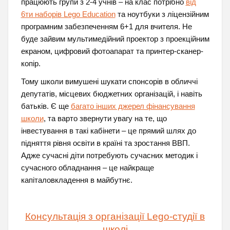
працюють групи з 2-4 учнів – на клас потрібно
від
6ти наборів Lego Education
та ноутбуки з ліцензійним
програмним забезпеченням 6+1 для вчителя. Не
буде зайвим мультимедійний проектор з проекційним
екраном, цифровий фотоапарат та принтер-сканер-
копір.
Тому школи вимушені шукати спонсорів в обличчі
депутатів, місцевих бюджетних організацій, і навіть
батьків. Є ще
багато інших джерел фінансування
школи
, та варто звернути увагу на те, що
інвестування в такі кабінети – це прямий шлях до
підняття рівня освіти в країні та зростання ВВП.
Адже сучасні діти потребують сучасних методик і
сучасного обладнання – це найкраще
капіталовкладення в майбутнє.
Консультація з організації Lego-студії в
школі