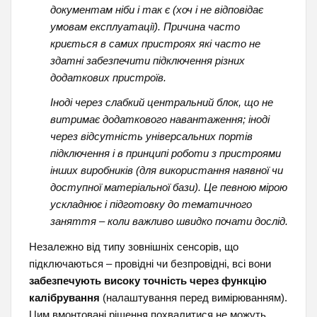
документам ніби і так є (хоч і не відповідає
умовам експлуатації). Причина часто
криється в самих пристроях які часто не
здатні забезпечити підключення різних
додаткових пристроїв.
Іноді через слабкий центральний блок, що не
витримає додаткового навантаження; іноді
через відсутність універсальних портів
підключення і в принципі роботи з пристроями
інших виробників (для використання наявної чи
доступної матеріальної бази). Це певною мірою
ускладнює і підготовку до тематичного
заняття – коли важливо швидко почати дослід.
Незалежно від типу зовнішніх сенсорів, що
підключаються – провідні чи безпровідні, всі вони
забезпечують високу точність через функцію
калібрування
(налаштування перед вимірюванням).
Цим вмонтовані рішення похвалитися не можуть,