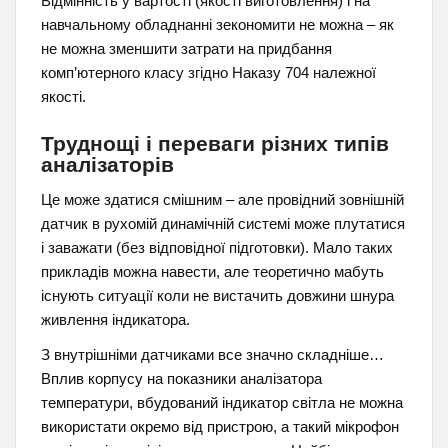
Відмінність у вартості (якості виготовлення) і на
навчальному обладнанні зекономити не можна – як
не можна зменшити затрати на придбання
комп’ютерного класу згідно Наказу 704 належної
якості.
Труднощі і переваги різних типів
аналізаторів
Це може здатися смішним – але провідний зовнішній
датчик в рухомій динамічній системі може плутатися
і заважати (без відповідної підготовки). Мало таких
прикладів можна навести, але теоретично мабуть
існують ситуації коли не вистачить довжини шнура
живлення індикатора.
З внутрішніми датчиками все значно складніше…
Вплив корпусу на показники аналізатора
температури, вбудований індикатор світла не можна
використати окремо від пристрою, а такий мікрофон