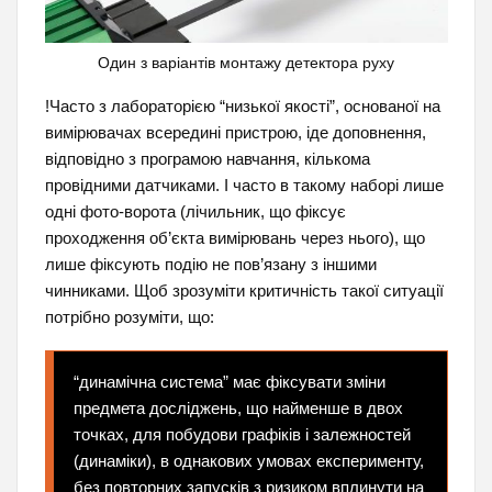
Один з варіантів монтажу детектора руху
!Часто з лабораторією “низької якості”, основаної на
вимірювачах всередині пристрою, іде доповнення,
відповідно з програмою навчання, кількома
провідними датчиками. І часто в такому наборі лише
одні фото-ворота (лічильник, що фіксує
проходження об’єкта вимірювань через нього), що
лише фіксують подію не пов’язану з іншими
чинниками. Щоб зрозуміти критичність такої ситуації
потрібно розуміти, що:
“динамічна система” має фіксувати зміни
предмета досліджень, що найменше в двох
точках, для побудови графіків і залежностей
(динаміки), в однакових умовах експерименту,
без повторних запусків з ризиком вплинути на