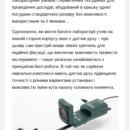
лабораторних умовах і герметичних посудинах для
проведення дослідів, вбудований в кришку однієї
посудини стандартного розміру без можливості
використання за її межами…
Однозначно, ви могли бачити лабораторії учнів на
нижній стороні корпусу яких є датчик руху – при
цьому сам пристрій немає ніяких кріплень для
надійної фіксації, що виключає можливість провести
експеримент – лише загально ознайомитися з
принципом його роботи. В той час як серйозні
навчальні комплекси мають датчик руху підвищеної
точності з різними варіантами установки і
можливістю зміни кута нахилу головного елемента.