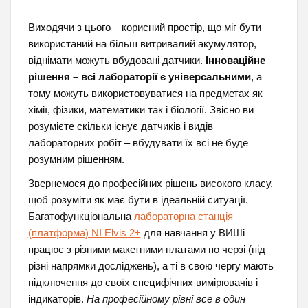
Виходячи з цього – корисний простір, що міг бути
використаний на більш витривалий акумулятор,
віднімати можуть вбудовані датчики.
Інноваційне
рішення – всі лабораторії є універсальними
, а
тому можуть використовуватися на предметах як
хімії, фізики, математики так і біології. Звісно ви
розумієте скільки існує датчиків і видів
лабораторних робіт – вбудувати їх всі не буде
розумним рішенням.
Звернемося до професійних рішень високого класу,
щоб розуміти як має бути в ідеальній ситуації.
Багатофункціональна
лабораторна станція
(платформа) NI Elvis 2+
для навчання у ВИШі
працює з різними макетними платами по черзі (під
різні напрямки досліджень), а ті в свою чергу мають
підключення до своїх специфічних вимірювачів і
індикаторів.
На професійному рівні все в один