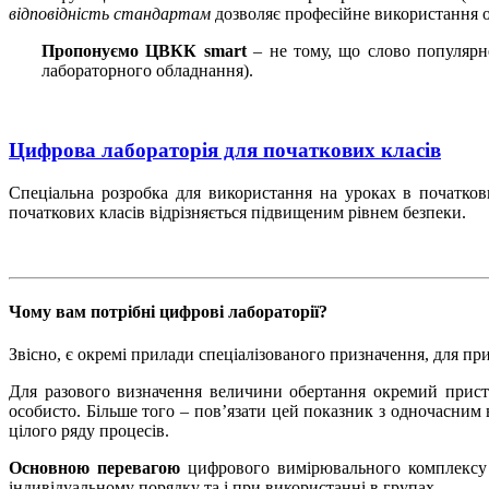
відповідність стандартам
дозволяє професійне використання 
Пропонуємо ЦВКК smart
– не тому, що слово популярн
лабораторного обладнання).
Цифрова лабораторія для початкових класів
Спеціальна розробка для використання на уроках в початков
початкових класів відрізняється підвищеним рівнем безпеки.
Чому вам потрібні цифрові лабораторії?
Звісно, є окремі прилади спеціалізованого призначення, для пр
Для разового визначення величини обертання окремий пристр
особисто. Більше того – пов’язати цей показник з одночасним 
цілого ряду процесів.
Основною перевагою
цифрового вимірювального комплексу
індивідуальному порядку та і при використанні в групах.