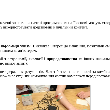
ктичні заняття визначені програмою, та на її основі можуть ств
ть використовувати додатковий навчальний контент.
інформації учням. Викликає інтерес до навчання, позитивні емо
 з вашим комп’ютером.
ії з астрономії, екології і природознавства
та інших навчальн
но вимог запиту.
 одержання результатів. Для забезпечення точності та комбін
Можливе будь яке комбінування частин комплексу перед поставк