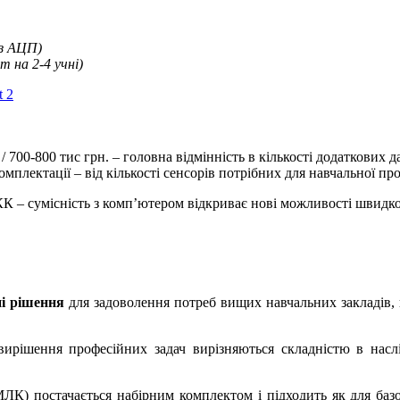
 з АЦП)
 на 2-4 учні)
t 2
. / 700-800 тис грн. – головна відмінність в кількості додаткових
комплектації – від кількості сенсорів потрібних для навчальної пр
 – сумісність з комп’ютером відкриває нові можливості швидкої 
ні рішення
для задоволення потреб вищих навчальних закладів, 
ирішення професійних задач вирізняються складністю в наслі
 постачається набірним комплектом і підходить як для базово