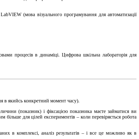
 LabVIEW (мова візуального програмування для автоматизації
овами процесів в динаміці. Цифрова шкільна лабораторія для
ня в якийсь конкретний момент часу).
личини (показник) і фіксацією показника маєте займатися ви
им більше для цілей експериментів – коли перевіряється робота
аних в комплексі, аналіз результатів – і все це можливо як в