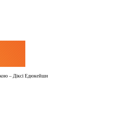
вкою – Діксі Едюкейшн