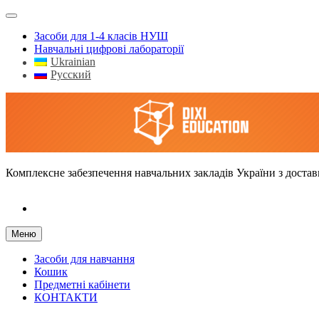
Засоби для 1-4 класів НУШ
Навчальні цифрові лабораторії
Ukrainian
Русский
Dixi Education – оснащення навчальних закладів України
Комплексне забезпечення навчальних закладів України з доста
facebook
Меню
Засоби для навчання
Кошик
Предметні кабінети
КОНТАКТИ