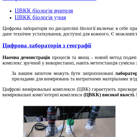
ЦВКК біологія вчителя
ЦВКК біологія учня
Цифрова лабораторія по дисципліні біології включає в себе пра
дане технічне устаткування, доступні для кожного. Є можливіс
Цифрова лабораторія з географії
Наочна демонстрація
процесів та явищ – новий метод подачі 
комплекс зручний у використанні, навіть метеостанція сумісна
За вашим запитом можуть бути запропоновані
лаборатор
приладами для вимірювань та витратними матеріалами згід
Цифрові вимірювальні комплекси (ЦВК) гарантують прискорене
вимірювальні комп’ютерні комплекси
(ЦВКК) високої якості.