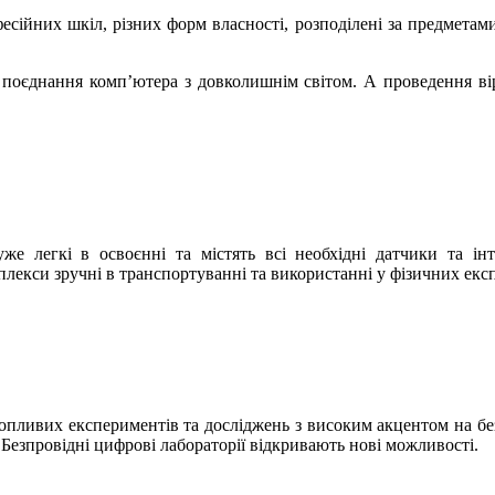
сійних шкіл, різних форм власності, розподілені за предметами
 поєднання комп’ютера з довколишнім світом. А проведення в
е легкі в освоєнні та містять всі необхідні датчики та ін
плекси зручні в транспортуванні та використанні у фізичних екс
хопливих експериментів та досліджень з високим акцентом на бе
 Безпровідні цифрові лабораторії відкривають нові можливості.