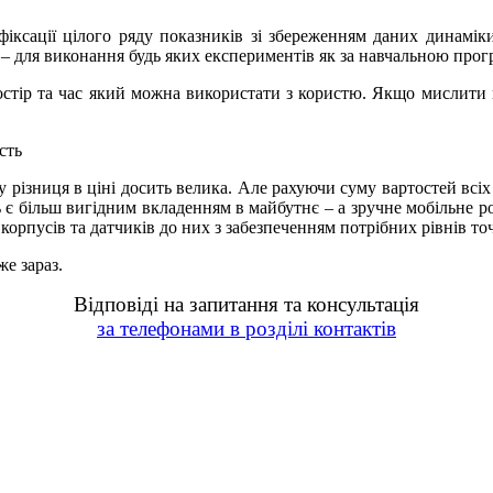
фіксації цілого ряду показників зі збереженням даних динамі
 для виконання будь яких експериментів як за навчальною програ
стір та час який можна використати з користю. Якщо мислити г
сть
 різниця в ціні досить велика. Але рахуючи суму вартостей всіх
ть є більш вигідним вкладенням в майбутнє – а зручне мобільне 
корпусів та датчиків до них з забезпеченням потрібних рівнів точ
же зараз.
Відповіді на запитання та консультація
за телефонами в розділі контактів