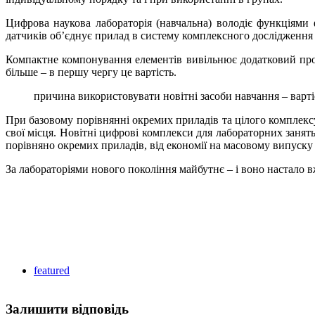
Цифрова наукова лабораторія (навчальна) володіє функціями 
датчиків об’єднує прилад в систему комплексного дослідження –
Компактне компонування елементів вивільнює додатковий про
більше – в першу чергу це вартість.
причина використовувати новітні засоби навчання – варті
При базовому порівнянні окремих приладів та цілого комплексу
свої місця. Новітні цифрові комплекси для лабораторних заня
порівняно окремих приладів, від економії на масовому випуску 
За лабораторіями нового покоління майбутнє – і воно настало в
featured
Залишити відповідь