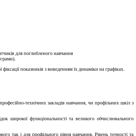
 датчиків для поглибленого навчання
ограми).
фіксації показників з виведенням їх динаміки на графіках.
професійно-технічних закладів навчання, чи профільних шкіл з
док широкої функціональності та великого обчислювального
го так і для профільного рівня навчання. Рівень точності та