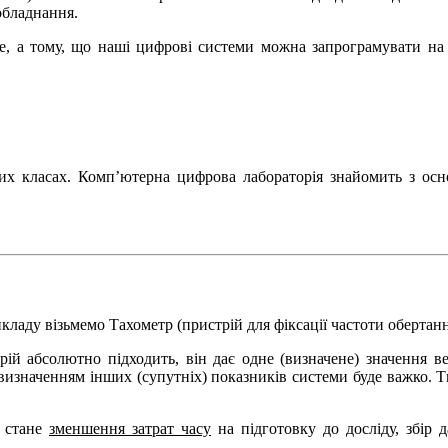
обладнання.
е, а тому, що наші цифрові системи можна запрограмувати на
их класах. Комп’ютерна цифрова лабораторія знайомить з осн
икладу візьмемо Тахометр (пристрій для фіксації частоти обертан
ій абсолютно підходить, він дає одне (визначене) значення ве
визначенням інших (супутніх) показників системи буде важко. Т
 стане
зменшення затрат часу
на підготовку до досліду, збір д