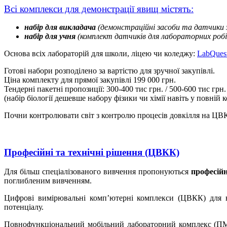
Всі комплекси для демонстрації явищ містять:
набір для викладача
(демонстраційні засоби та датчики
набір для учня
(комплект датчиків для лабораторних робіт
Основа всіх лабораторій для школи, ліцею чи коледжу:
LabQues
Готові набори розподілено за вартістю для зручної закупівлі.
Ціна комплекту для прямої закупівлі 199 000 грн.
Тендерні пакетні пропозиції: 300-400 тис грн. / 500-600 тис грн
(набір біології дешевше набору фізики чи хімії навіть у повній 
Почни контролювати світ з контролю процесів довкілля на ЦВКК
Професійні та технічні рішення (ЦВКК)
Для більш спеціалізованого вивчення пропонуються
професій
поглибленим вивченням.
Цифрові вимірювальні комп’ютерні комплекси (ЦВКК) для в
потенціалу.
Повнофункціональний мобільний лабораторний комплекс (ПМЛК)