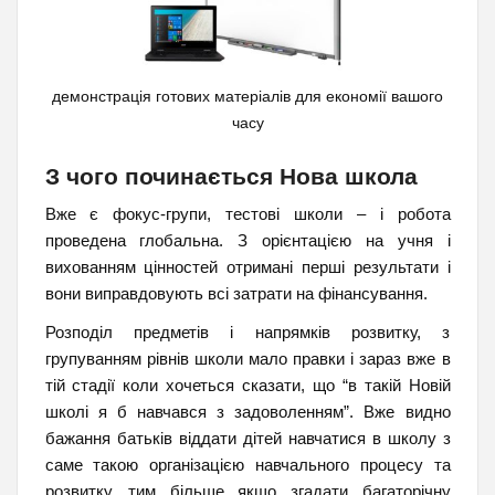
демонстрація готових матеріалів для економії вашого
часу
З чого починається Нова школа
Вже є фокус-групи, тестові школи – і робота
проведена глобальна. З орієнтацією на учня і
вихованням цінностей отримані перші результати і
вони виправдовують всі затрати на фінансування.
Розподіл предметів і напрямків розвитку, з
групуванням рівнів школи мало правки і зараз вже в
тій стадії коли хочеться сказати, що “в такій Новій
школі я б навчався з задоволенням”. Вже видно
бажання батьків віддати дітей навчатися в школу з
саме такою організацією навчального процесу та
розвитку, тим більше якщо згадати багаторічну