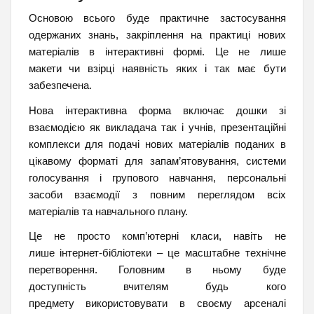
Основою всього буде практичне застосування
одержаних знань, закріплення на практиці нових
матеріалів в інтерактивні формі. Це не лише
макети чи взірці наявність яких і так має бути
забезпечена.
Нова інтерактивна форма включає дошки зі
взаємодією як викладача так і учнів, презентаційні
комплекси для подачі нових матеріалів поданих в
цікавому форматі для запам’ятовування, системи
голосування і групового навчання, персональні
засоби взаємодії з повним переглядом всіх
матеріалів та навчального плану.
Це не просто комп’ютерні класи, навіть не
лише інтернет-бібліотеки – це масштабне технічне
перетворення. Головним в ньому буде
доступність вчителям будь кого
предмету використовувати в своєму арсеналі