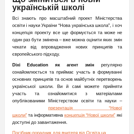
українській школі
Всі знають про масштабний проект Міністерства
освіти і науки України “Нова українська школа”, і хоч
концепція проекту все ще формується та може не
один раз бути змінена – вже можна оцінити яких змін
чекати від впровадження нових принципів та
європейського підходу.
Dixi Education як агент змін
регулярно
ознайомлюється та приймає участь в формуванні
основних принципів та основ майбутніх перетворень
української школи. Ви й самі можете прийняти
участь та ознайомитися з матеріалами
опублікованими Міністерством освіти та науки –
презентація “Нової
школи”
та інформативна
концепція “Нової школи”
які
доступні до завантаження.
Посібник-порадник для вчителя від Освіта.ua