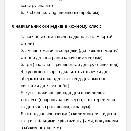
конструювання)
Problem solving (вирішення проблем)
8 навчальних осередків в кожному класі:
навчально-пізнавальна діяльність (+парти/
столи)
змінні тематичні осередки (дошки/фліп-чарти/
стенди для діаграм з ключовими ідеями)
гри (настільні ігри, інвентар для рухливих ігор)
художньо-творча діяльність (полички для
зберігання приладдя та стенд для змінної
виставки дитячих робіт)
куточок живої природи для проведення
дослідів (пророщування зерна, спостереження
та догляд за рослинами, акваріум)
осередок відпочинку (з килимом для сидіння
та гри, стільцями, кріслами-пуфами, подушками
з м’яким покриттям)