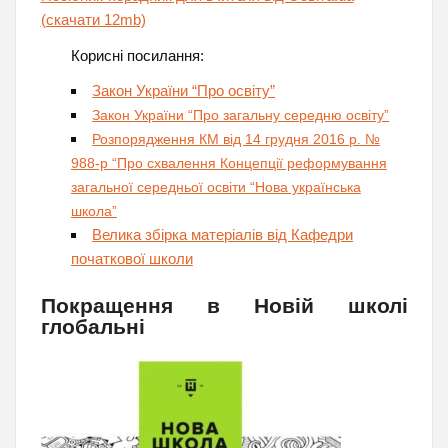
(скачати 12mb)
Корисні посилання:
Закон України “Про освіту”
Закон України “Про загальну середню освіту”
Розпорядження КМ від 14 грудня 2016 р. №
988-р “Про схвалення Концепції реформування
загальної середньої освіти “Нова українська
школа”
Велика збірка матеріалів від Кафедри
початкової школи
Покращення в Новій школі
глобальні