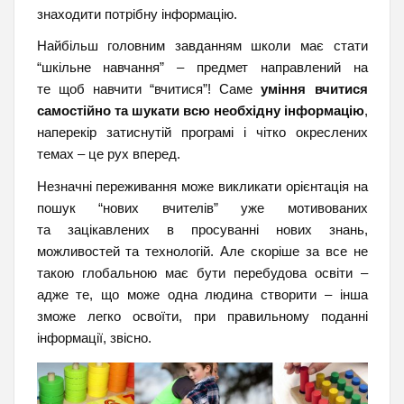
знаходити потрібну інформацію.
Найбільш головним завданням школи має стати
“шкільне навчання” – предмет направлений на
те щоб навчити “вчитися”! Саме
уміння вчитися
самостійно та шукати всю необхідну інформацію
,
наперекір затиснутій програмі і чітко окреслених
темах – це рух вперед.
Незначні переживання може викликати орієнтація на
пошук “нових вчителів” уже мотивованих
та зацікавлених в просуванні нових знань,
можливостей та технологій. Але скоріше за все не
такою глобальною має бути перебудова освіти –
адже те, що може одна людина створити – інша
зможе легко освоїти, при правильному поданні
інформації, звісно.