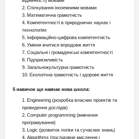
відмінності) мовами
Спілкування іноземними мовами
Математична грамотність
Компетентності в природничих науках і
технологіях
Інформаційно-цифрова компетентність
Уміння вчитися впродовж життя
Соціальні і громадянські компетентності
Підприємливість
Загальнокультурна грамотність
Екологічна грамотність і здорове життя
5 навичок що навчає нова школа:
Engineering (розробка власних проектів та
проведення дослідів)
Computer programming (вивчення
програмування)
Logic (розвиток логіки та сучасних знань)
Algorithms (послідовне мислення і