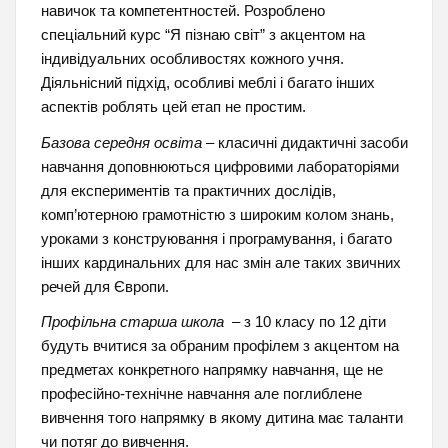
навичок та компетентностей. Розроблено
спеціальний курс “Я пізнаю світ” з акцентом на
індивідуальних особливостях кожного учня.
Діяльнісний підхід, особливі меблі і багато інших
аспектів роблять цей етап не простим.
Базова середня освіта
– класичні дидактичні засоби
навчання доповнюються цифровими лабораторіями
для експериментів та практичних дослідів,
комп’ютерною грамотністю з широким колом знань,
уроками з конструювання і програмування, і багато
інших кардинальних для нас змін але таких звичних
речей для Європи.
Профільна старша школа
– з 10 класу по 12 діти
будуть вчитися за обраним профілем з акцентом на
предметах конкретного напрямку навчання, ще не
професійно-технічне навчання але поглиблене
вивчення того напрямку в якому дитина має таланти
чи потяг до вивчення.