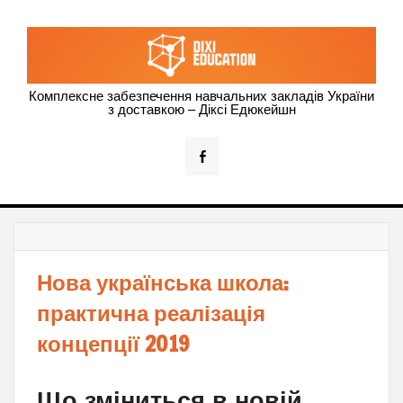
Dixi Education –
Комплексне забезпечення навчальних закладів України
з доставкою – Діксі Едюкейшн
оснащення
навчальних
закладів
України
Нова українська школа:
практична реалізація
концепції 2019
Що зміниться в новій