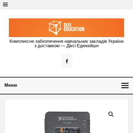
Dixi Education —
Комплексне забезпечення навчальних закладів України
з доставкою — Діксі Едюкейшн
оснащення
навчальних
закладів
України
Меню