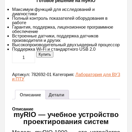
Готовое решение на myRIO
Максимум функций для исследований и
диагностики
Полный контроль показателей оборудования в
работе
Гарантия, поддержка, лицензионное программное
обеспечение
Встроенные датчики, поддержка датчиков
производителя и других
Высокопроизводительный двухъядерный процессор
Поддержка Wi-Fi и стандартного USB 2.0
Количество
Купить
товара
myRIO
-
National
Артикул:
782692-01
Категория:
Лаборатория для ВУЗ
Instruments
и ПТУ
Описание
Детали
Описание
myRIO — учебное устройство
проектирования систем