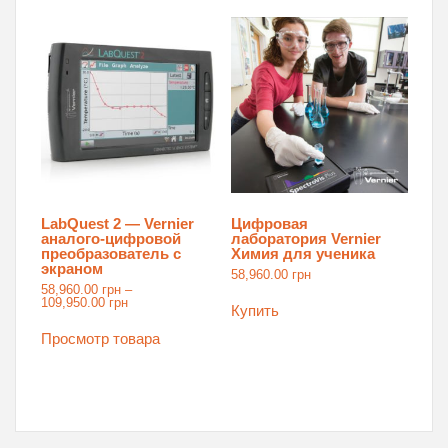
вариаций.
Опции
можно
выбрать
на
странице
товара.
LabQuest 2 — Vernier
Цифровая
аналого-цифровой
лаборатория Vernier
преобразователь с
Химия для ученика
экраном
58,960.00
грн
58,960.00
грн
–
Диапазон
109,950.00
грн
Купить
цен:
58,960.00 грн
Просмотр товара
–
109,950.00 грн