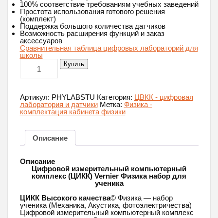
100% соответствие требованиям учебных заведений
Простота использования готового решения
(комплект)
Поддержка большого количества датчиков
Возможность расширения функций и заказ
аксессуаров
Сравнительная таблица цифровых лабораторий для
школы
Количество
Купить
товара
Цифровая
лаборатория
Vernier
Артикул:
PHYLABSTU
Категория:
ЦВКК - цифровая
Физика
лаборатория и датчики
Метка:
Физика -
для
комплектация кабинета физики
ученика
Описание
Описание
Цифровой измерительный компьютерный
комплекс (ЦИКК) Vernier Физика набор для
ученика
ЦИКК Высокого качества
© Физика — набор
ученика (Механика, Акустика, фотоэлектричества)
Цифровой измерительный компьютерный комплекс