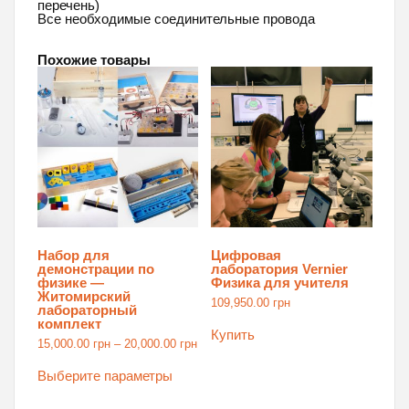
перечень)
Все необходимые соединительные провода
Похожие товары
Набор для
Цифровая
демонстрации по
лаборатория Vernier
физике —
Физика для учителя
Житомирский
109,950.00
грн
лабораторный
комплект
Купить
Диапазон
15,000.00
грн
–
20,000.00
грн
цен:
Этот
15,000.00 грн
товар
Выберите параметры
–
имеет
20,000.00 грн
несколько