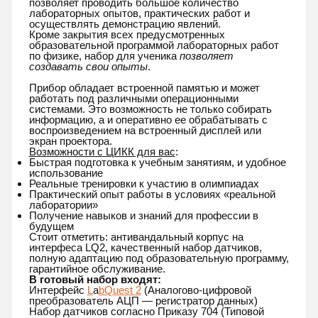
позволяет проводить большое количество
лабораторных опытов, практических работ и
осуществлять демонстрацию явлений.
Кроме закрытия всех предусмотренных
образовательной программой лабораторных работ
по физике, набор для ученика
позволяет
создавать свои опыты
.
Прибор обладает встроенной памятью и может
работать под различными операционными
системами. Это возможность не только собирать
информацию, а и оперативно ее обрабатывать с
воспроизведением на встроенный дисплей или
экран проектора.
Возможности с ЦИКК для вас
:
Быстрая подготовка к учебным занятиям, и удобное
использование
Реальные тренировки к участию в олимпиадах
Практический опыт работы в условиях «реальной
лаборатории»
Получение навыков и знаний для профессии в
будущем
Стоит отметить: антивандальный корпус на
интерфеса LQ2, качественный набор датчиков,
полную адаптацию под образовательную программу,
гарантийное обслуживание.
В готовый набор входят:
Интерфейс
L
a
bQuest 2
(Аналогово-цифровой
преобразователь АЦП — регистратор данных)
Набор датчиков согласно Приказу 704 (Типовой