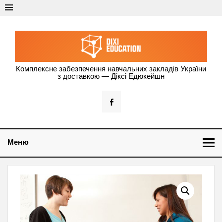
Dixi Education —
Комплексне забезпечення навчальних закладів України
з доставкою — Діксі Едюкейшн
оснащення
навчальних
закладів
України
Меню