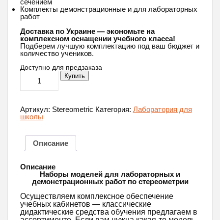
сечением
Комплекты демонстрационные и для лабораторных
работ
Доставка по Украине — экономьте на
комплексном оснащении учебного класса!
Подберем лучшую комплектацию под ваш бюджет и
количество учеников.
Доступно для предзаказа
Количество
Купить
товара
Набор
пространственный
для
Артикул:
Stereometric
Категория:
Лаборатория для
геометрии
школы
и
математики
Описание
Описание
Наборы моделей для лабораторных и
демонстрационных работ по стереометрии
Осуществляем комплексное обеспечение
учебных кабинетов — классические
дидактические средства обучения предлагаем в
ассортименте. Если вам нужна какая-то модель,