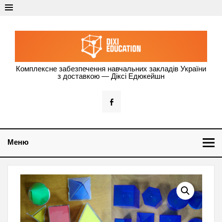
Dixi Education —
Комплексне забезпечення навчальних закладів України
з доставкою — Діксі Едюкейшн
оснащення
навчальних
закладів
України
Меню