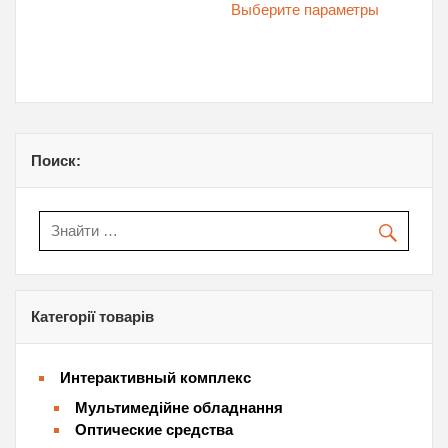
товар
Выберите параметры
–
имеет
3,800.00 
нескольк
вариаций.
Опции
можно
выбрать
на
странице
товара.
Поиск:
Категорії товарів
Интерактивный комплекс
Мультимедійне обладнання
Оптические средства