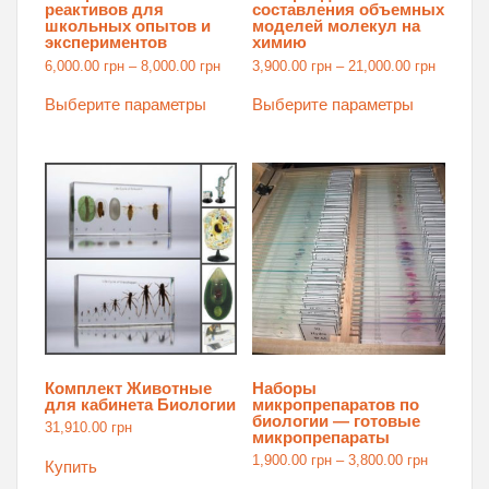
реактивов для
составления объемных
школьных опытов и
моделей молекул на
экспериментов
химию
Диапазон
Диапаз
6,000.00
грн
–
8,000.00
грн
3,900.00
грн
–
21,000.00
грн
цен:
цен:
Этот
Этот
6,000.00 грн
3,900.00
товар
товар
Выберите параметры
Выберите параметры
–
–
имеет
имеет
8,000.00 грн
21,000.0
несколько
нескольк
вариаций.
вариаций.
Опции
Опции
можно
можно
выбрать
выбрать
на
на
странице
странице
товара.
товара.
Комплект Животные
Наборы
для кабинета Биологии
микропрепаратов по
биологии — готовые
31,910.00
грн
микропрепараты
Диапазо
1,900.00
грн
–
3,800.00
грн
Купить
цен:
Этот
1,900.00 