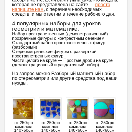
которая не представлена ​​на сайте —
просто
напишите нам
, с перечнем необходимых
средств, и мы ответим в течение рабочего дня.
4 популярных наборы для уроков
геометрии и математике:
Набор пространственных (демонстрационный) —
прозрачные фигуры с контрастным сечением
Стандартный набор пространственных фигур
(разборный)
Стереометрические фигуры с разверткой
пространственных фигур
Части целого на круге — Простые дроби на круге
(демонстрационный и раздаточный набор)
На запрос можно Разборный магнитный набор
по стереометрии или другие средства под ваши
нужды.
от 250грн
от 250грн
от 250грн
от 250грн
комплект
комплект
комплект
комплект
140×60см
140×60см
140×60см
140×60см