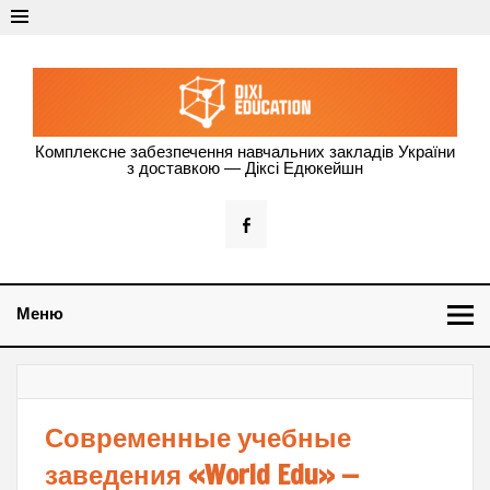
Dixi Education —
Комплексне забезпечення навчальних закладів України
з доставкою — Діксі Едюкейшн
оснащення
навчальних
закладів
України
Меню
Современные учебные
заведения «World Edu» —