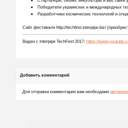
Стартаперы, бизнес инкубаторы и выставки 
Победители украинских и международных те
Разработчики космических технологий и отк
Сайт фестиваля http://techfest.interpipe.biz/ (приобре
Видео с Interpipe TechFest 2017:
https://www.youtub
Добавить комментарий
Для отправки комментария вам необходимо
авторизо