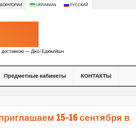
АБОРАТОРИИ
UKRAINIAN
РУССКИЙ
Dixi Education 
закладів Україн
з доставкою — Діксі Едюкейшн
Предметные кабинеты
КОНТАКТЫ
 приглашаем 15-16 сентября в