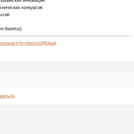
украинских инноваций
хнических конкурсов
рытий
сти билеты)
e.com/watch?v=HoUcmPR4niA
ваться
.