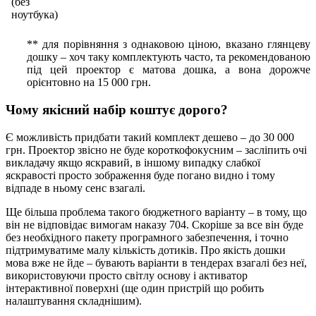
(без
ноутбука)
** для порівняння з однаковою ціною, вказано глянцеву
дошку – хоч таку комплектують часто, та рекомендованою
під цей проектор є матова дошка, а вона дорожче
орієнтовно на 15 000 грн.
Чому якісний набір коштує дорого?
Є можливість придбати такий комплект дешево – до 30 000
грн. Проектор звісно не буде короткофокусним – засліпить очі
викладачу якщо яскравий, в іншому випадку слабкої
яскравості просто зображення буде погано видно і тому
відпаде в ньому сенс взагалі.
Ще більша проблема такого бюджетного варіанту – в тому, що
він не відповідає вимогам наказу 704. Скоріше за все він буде
без необхідного пакету програмного забезпечення, і точно
підтримуватиме малу кількість дотиків. Про якість дошки
мова вже не йде – бувають варіанти в тендерах взагалі без неї,
використовуючи просто світлу основу і активатор
інтерактивної поверхні (ще один пристрій що робить
налаштування складнішим).