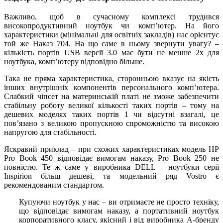
Важливо, щоб в сучасному комплексі трудився
високопродуктивний ноутбук чи комп’ютер. На його
характеристики (мінімальні для освітніх закладів) нас орієнтує
той же Наказ 704. На що саме в ньому звернути увагу? –
кількість портів USB версії 3.0 має бути не менше 2х для
ноутбука, комп’ютеру відповідно більше.
Така не пряма характеристика, сторонньою вказує на якість
інших внутрішніх компонентів персонального комп’ютера.
Слабкий чіпсет на материнській платі не зможе забезпечити
стабільну роботу великої кількості таких портів – тому на
дешевих моделях таких портів 1 чи відсутні взагалі, це
пов’язано з великою пропускною спроможністю та високою
напругою для стабільності.
Яскравий приклад – при схожих характеристиках модель HP
Pro Book 450 відповідає вимогам наказу, Pro Book 250 не
повністю. Те ж саме у виробника DELL – ноутбуки серії
Inspirion більш дешеві, та модельний ряд Vostro є
рекомендованим стандартом.
Купуючи ноутбук у нас – ви отримаєте не просто техніку,
що відповідає вимогам наказу, а портативний ноутбук
корпоративного класу, якісний і від виробника А-бренду