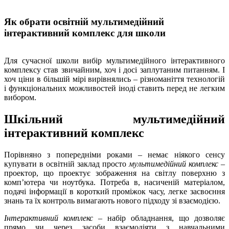
Як обрати освітній мультимедійний
інтерактивний комплекс для школи
Для сучасної школи вибір мультимедійного інтерактивного
комплексу став звичайним, хоч і досі заплутаним питанням. І
хоч ціни в більшій мірі вирівнялись – різноманіття технологій
і функціональних можливостей іноді ставить перед не легким
вибором.
Шкільний мультимедійний
інтерактивний комплекс
Порівняно з попередніми роками – немає ніякого сенсу
купувати в освітній заклад просто
мультимедійний комплекс
–
проектор, що проектує зображення на світлу поверхню з
комп’ютера чи ноутбука. Потреба в, насиченій матеріалом,
подачі інформації в короткий проміжок часу, легке засвоєння
знань та їх контроль вимагають нового підходу зі взаємодією.
Інтерактивний комплекс
– набір обладнання, що дозволяє
прямо чи через засоби взаємодіяти з навчальними