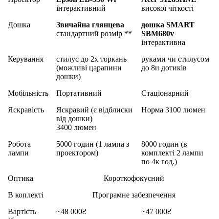
інтерактивний
високої чіткості
Дошка
Звичайна глянцева
дошка SMART
стандартний розмір **
SBM680v
інтерактивна
Керування
стилус до 2х торкань
руками чи стилусом
(можливі царапини
до 8и дотиків
дошки)
Мобільність
Портативний
Стаціонарний
Яскравість
Яскравий (є відблиски
Норма 3100 люмен
від дошки)
3400 люмен
Робота
5000 годин (1 лампа з
8000 годин (в
лампи
проектором)
комплекті 2 лампи
по 4к год.)
Оптика
Короткофокусний
В коплекті
Програмне забезпечення
Вартість
~48 000₴
~47 000₴