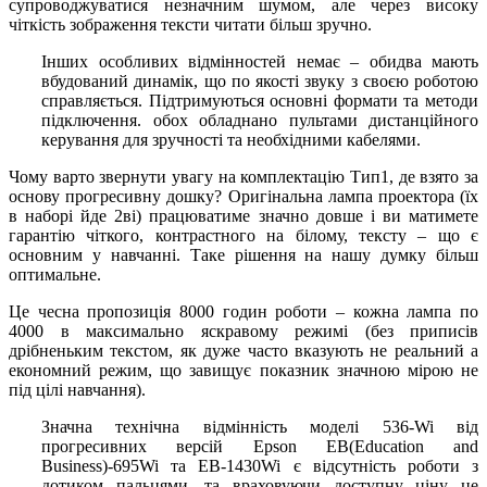
супроводжуватися незначним шумом, але через високу
чіткість зображення тексти читати більш зручно.
Інших особливих відмінностей немає – обидва мають
вбудований динамік, що по якості звуку з своєю роботою
справляється. Підтримуються основні формати та методи
підключення. обох обладнано пультами дистанційного
керування для зручності та необхідними кабелями.
Чому варто звернути увагу на комплектацію Тип1, де взято за
основу прогресивну дошку? Оригінальна лампа проектора (їх
в наборі йде 2ві) працюватиме значно довше і ви матимете
гарантію чіткого, контрастного на білому, тексту – що є
основним у навчанні. Таке рішення на нашу думку більш
оптимальне.
Це чесна пропозиція 8000 годин роботи – кожна лампа по
4000 в максимально яскравому режимі (без приписів
дрібненьким текстом, як дуже часто вказують не реальний а
економний режим, що завищує показник значною мірою не
під цілі навчання).
Значна технічна відмінність моделі 536-Wi від
прогресивних версій Epson EB(Education and
Business)-695Wi та EB-1430Wi є відсутність роботи з
дотиком пальцями, та враховуючи доступну ціну це