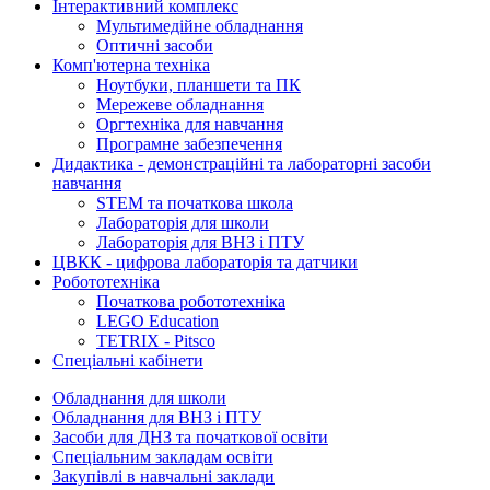
Інтерактивний комплекс
Мультимедійне обладнання
Оптичні засоби
Комп'ютерна техніка
Ноутбуки, планшети та ПК
Мережеве обладнання
Оргтехніка для навчання
Програмне забезпечення
Дидактика - демонстраційні та лабораторні засоби
навчання
STEM та початкова школа
Лабораторія для школи
Лабораторія для ВНЗ і ПТУ
ЦВКК - цифрова лабораторія та датчики
Робототехніка
Початкова робототехніка
LEGO Education
TETRIX - Pitsco
Спеціальні кабінети
Обладнання для школи
Обладнання для ВНЗ і ПТУ
Засоби для ДНЗ та початкової освіти
Спеціальним закладам освіти
Закупівлі в навчальні заклади