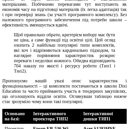
матеріалами. Побічними перевагами тут виступають як
економія часу на підготовці матеріалів (їх легка адаптація) так
і при перевірці знань (за участі програмного комплексу). Без
належного програмного забезпечення під потреби школи –
ефективність зменшується вдвічі.
Щоб правильно обрати, критерієм вибору має бути
не ціна, а саме функції під освітні цілі. Цей огляд
охопить 2 найбільш популярні типи комплектів,
які хоч і відрізняються кардинально підходом, та
наглядне порівняння характеристик розкриє
переваги і недоліки кожного. Обидва відповідають
704 наказу по якості і ресурсу роботи (Тип1 і
Тип2).
Пропонуємо вашій увазі опис характеристик і
функціональності – ці комплекти постачаються в школи Dixi
Education та часто приймають участь в тендерних закупівлях,
що оголошують відділи освіти. Оглянувши таблицю нижче
стає зрозуміло чому вони такі популярні.
Основано
Інтерактивного
Інтерактивної
на базі:
проектора ТИП2
дошки ТИП1
Проектор
Epson EB-536 Wi
Acer S1283HNE