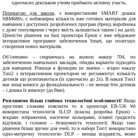
одночасно декільком учням приймати активну участь.
Перевагою для школи,
з використанням SMART дошки
SBM680v, є неймовірна кількість вже готових матеріалів для
навчання і доступних розроблених програм (бренд виробника
є дуже популярним і через якість залишиться таким і на далі).
Цінністю рішення на базі проектора Epson є вже вбудоване
інтерактивне програмне забезпечення Smart, що полегшує
створення нових матеріалів.
Об’єктивно – спираючись на вимоги наказу 704
, по
забезпеченню навчальних закладів, обидва варіанти підходять
для навчання. Різниця в функціях не значна – згідно наказу
Тип2 з інтерактивним проектором не регламентує кількість
дотиків що розпізнаються (їх одночасно до 2х). В наказі Тип1
має вищі вимоги до функціональності – не менше 6ти дотиків
– і дошка їх виконує (до 8ми).
Розглянемо більш глибоко технологічні особливості!
Якщо
простими словами пояснити то в проекторі EB-536 Wi
використана технологія 3LCD (власна розробка Epson) –
яскраве зображення, насичене кольорами, плавні градієнти
відтінків, і головне – безшумність технології. Якщо таке
рішення більш зручне для очей, то в наборі Тип1 використано
одно-матричну технологію DLP – менша яскравість, може