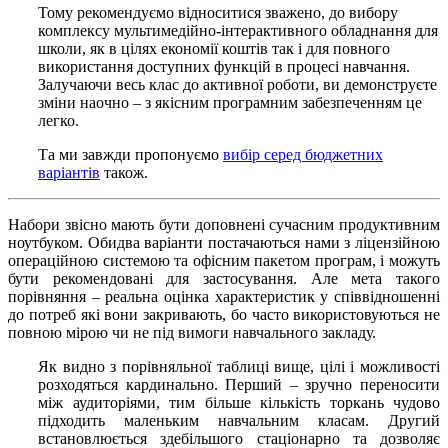
Тому рекомендуємо відноситися зважено, до вибору
комплексу мультимедійно-інтерактивного обладнання для
школи, як в цілях економії коштів так і для повного
використання доступних функцій в процесі навчання.
Залучаючи весь клас до активної роботи, ви демонструєте
зміни наочно – з якісним програмним забезпеченням це
легко.
Та ми завжди пропонуємо
вибір серед бюджетних
варіантів
також.
Набори звісно мають бути доповнені сучасним продуктивним
ноутбуком. Обидва варіанти постачаються нами з ліцензійною
операційною системою та офісним пакетом програм, і можуть
бути рекомендовані для застосування. Але мета такого
порівняння – реальна оцінка характеристик у співвідношенні
до потреб які вони закривають, бо часто використовуються не
повною мірою чи не під вимоги навчального закладу.
Як видно з порівняльної таблиці вище, цілі і можливості
розходяться кардинально. Перший – зручно переносити
між аудиторіями, тим більше кількість торкань чудово
підходить маленьким навчальним класам. Другий
встановлюється здебільшого стаціонарно та дозволяє