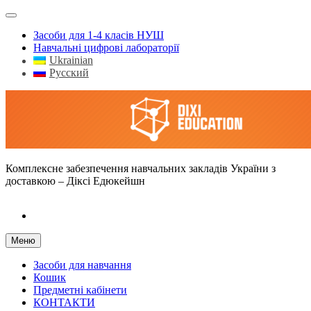
Засоби для 1-4 класів НУШ
Навчальні цифрові лабораторії
Ukrainian
Русский
Dixi Education – оснащення навчальних закладів України
Комплексне забезпечення навчальних закладів України з
доставкою – Діксі Едюкейшн
facebook
Меню
Засоби для навчання
Кошик
Предметні кабінети
КОНТАКТИ