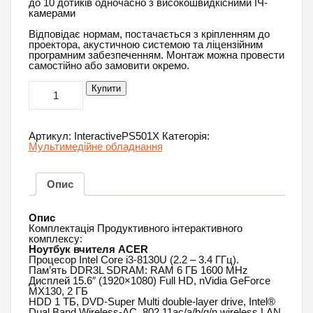
до 10 дотиків одночасно з високошвидкісними ІЧ-
камерами
Відповідає нормам, постачається з кріпленням до
проектора, акустичною системою та ліцензійним
програмним забезпеченням. Монтаж можна провести
самостійно або замовити окремо.
Продуктивний
Купити
Інтерактивний
комплекс
кількість
Артикул:
InteractivePS501X
Категорія:
Мультимедійне обладнання
Опис
Опис
Комплектація Продуктивного інтерактивного
комплексу:
Ноутбук вчителя ACER
Процесор Intel Core i3-8130U (2.2 – 3.4 ГГц).
Пам’ять DDR3L SDRAM: RAM 6 ГБ 1600 MHz
Дисплей 15.6″ (1920×1080) Full HD, nVidia GeForce
MX130, 2 ГБ
HDD 1 ТБ, DVD-Super Multi double-layer drive, Intel®
Dual Band Wireless-AC, 802.11ac/a/b/g/n wireless LAN