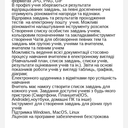
форматах JPG, PNG, GIF
В профілі учня зберігаються результати
відпрацьованих завдань, за певні досягнення учні
отримують різноманітні нагороди та відзнаки.
Відправка завдань та результатів проходження
тестів на електронну пошту учня. Можливі
різноманітні налаштування інструменту розсилок
Створення списку особистих завдань учнем,
кольоровим позначеннями та закладкамиІнструмент
створення Чатів для обговорення певних тем та
завдань між групою учнів, учнями та вчителем,
вчителем та певним учнем
Можливість ведення всієї документації стосовно
процесу навчання вчителем в електронному вигляді
(Навчальний план, список завдань, списки учнів,
результати оцінювання учнів та ін.). Звіти на основі
показників роботи учнів у вигляді таблиць, графіків,
діаграм;
Електронного щоденника з відмітками про успішність
навчання
Вчитель має намогу створити список завдань для
кожного учня. Завдання доступні учневі з будь-якого
пристрою (Смартфони, Планшети(IOS,
Androide),ноутбуки, домашні ПК та інше)
Інструмент для створення завдань для різних груп
учнів
Підтримка Windows, MacOS, Linux
Ліцензія на програмне забезпечення безстрокова