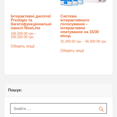
Інтерактивні дисплеї
Система
Prestigio та
інтерактивного
багатофункціональні
голосування –
панелі NewLine
інтерактивне
опитування на 15/30
106,500.00
грн
–
місць
Price
336,500.00
грн
range:
Price
32,200.00
грн
–
56,500.00
грн
Цей
106,500.00 грн
range:
товар
Оберіть опції
Цей
through
32,200
має
товар
336,500.00 грн
Оберіть опції
throug
кілька
має
56,500
варіантів.
кілька
Параметри
варіантів.
можна
Параметри
вибрати
можна
на
вибрати
сторінці
на
товару
сторінці
товару
Пошук: