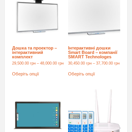
товару
Дошка та проектор –
Інтерактивні дошки
інтерактивний
Smart Board – компанії
комплект
SMART Technologes
Price
Price
29,500.00
грн
–
48,000.00
грн
30,450.00
грн
–
37,700.00
грн
range:
range:
Цей
Цей
29,500.00 грн
30,450
товар
товар
Оберіть опції
Оберіть опції
through
throug
має
має
48,000.00 грн
37,700
кілька
кілька
варіантів.
варіантів.
Параметри
Параметри
можна
можна
вибрати
вибрати
на
на
сторінці
сторінці
товару
товару