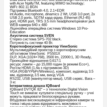
with Acer NplifyTM, featuring MIMO technology;
WiFi: 802.11 BGN
Підтримка Bluetooth 4.0, 2.1+EDR
int Audio, microphone, dinamics 2 Wt, USB 3.0 port, 2х
USB 2.0 ports, SDTM кард-рідер, Ethernet (RJ-45)
port, HDMI port, TRS 3.5 mm headphone/speaker jack
WEB-камера 640 x 480
Ліцензійна операційна система Windows 10 Pro-
Education
Акустична система SVEN
Стерео система SPS-702 black.
Потужність системи 40 Вт.
Короткофокусний проектор ViewSonic
Мультимедійний проектор з короткофокусним
об’єктивом ViewSonic PS501X
DLP, XGA (1024×768), 3500 lm, 22000:1, 3D Ready,
Проекційне відношення 0.617:1
ресурс лампи – до 15,000 годин (в режимі Eco+),
Роз’єм HDMI (1.4a з підтримкою 3D)
VGA (RGB/YPbPr/Wireless), композит, аудіовхід 3.5
мм, аудіовихід 3.5 мм, вихід VGA
RS232, USB (маніпулятор миші), USB сервіс. Вага –
3 кг.
Інтерактивна дошка IQBoard
IQBoard DVTQK 82″ – з технологію Digital Vision
Touch не вимагає купувати спеціальну ручку – учні
можуть працювати безпосередньо руками.
Вбудовані високошвидкісні інфрачервоні камери та
тонка і міцна рама відкривають можливості