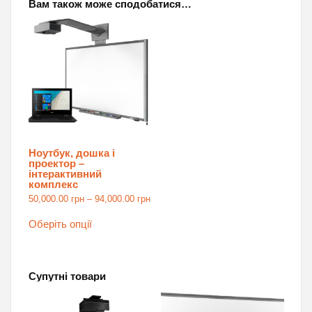
Вам також може сподобатися…
Ноутбук, дошка і
проектор –
інтерактивний
комплекс
Price
50,000.00
грн
–
94,000.00
грн
range:
Цей
50,000.00 грн
товар
Оберіть опції
through
має
94,000.00 грн
кілька
варіантів.
Параметри
можна
Супутні товари
вибрати
на
сторінці