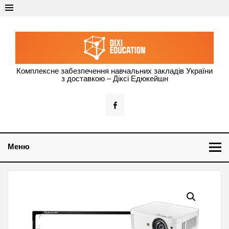
Dixi Education –
Комплексне забезпечення навчальних закладів України
з доставкою – Діксі Едюкейшн
оснащення
навчальних
закладів
України
Меню