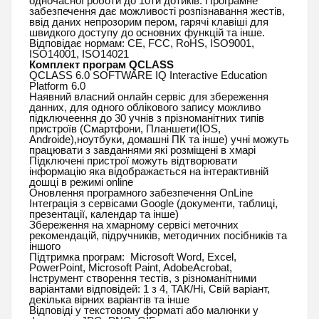
одночасної роботи до 10ти дотиків. Програмне
забезпечення дає можливості розпізнавання жестів,
ввід даних непрозорим пером, гарячі клавіші для
швидкого доступу до основних функцій та інше.
Відповідає нормам: CE, FCC, RoHS, ISO9001,
ISO14001, ISO14021
Комплект програм QCLASS
QCLASS 6.0 SOFTWARE IQ Interactive Education
Platform 6.0
Наявний власний онлайн сервіс для збереження
данних, для одного облікового запису можливо
підключеення до 30 учнів з прізноманітних типів
пристроїв (Смартфони, Планшети(IOS,
Androide),ноутбуки, домашні ПК та інше) учні можуть
працювати з завданнями які розміщені в хмарі
Підключені пристрої можуть відтворювати
інформацію яка відображається на інтерактивній
дошці в режимі online
Оновлення програмного забезпечення OnLine
Інтеграція з сервісами Google (документи, таблиці,
презентації, календар та інше)
Збереження на хмарному сервісі меточних
рекомендацій, підручників, методичних посібників та
іншого
Підтримка програм: Microsoft Word, Excel,
PowerPoint, Microsoft Paint, AdobeAcrobat,
Інструмент створення тестів, з різноманітними
варіантами відповідей: 1 з 4, ТАК/Ні, Свій варіант,
декілька вірних варіантів та інше
Відповіді у текстовому форматі або малюнки у