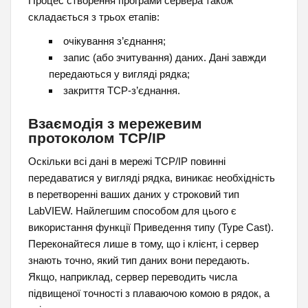
Процес створення програми сервера також
складається з трьох етапів:
очікування з’єднання;
запис (або зчитування) даних. Дані завжди
передаються у вигляді рядка;
закриття ТСР-з’єднання.
Взаємодія з мережевим
протоколом TCP/IP
Оскільки всі дані в мережі TCP/IP повинні
передаватися у вигляді рядка, виникає необхідність
в перетворенні ваших даних у строковий тип
LabVIEW. Найлегшим способом для цього є
використання функції Приведення типу (Type Cast).
Переконайтеся лише в тому, що і клієнт, і сервер
знають точно, який тип даних вони передають.
Якщо, наприклад, сервер переводить числа
підвищеної точності з плаваючою комою в рядок, а