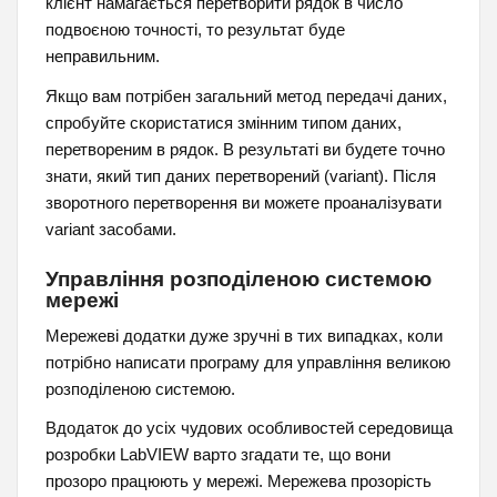
клієнт намагається перетворити рядок в число
подвоєною точності, то результат буде
неправильним.
Якщо вам потрібен загальний метод передачі даних,
спробуйте скористатися змінним типом даних,
перетвореним в рядок. В результаті ви будете точно
знати, який тип даних перетворений (variant). Після
зворотного перетворення ви можете проаналізувати
variant засобами.
Управління розподіленою системою
мережі
Мережеві додатки дуже зручні в тих випадках, коли
потрібно написати програму для управління великою
розподіленою системою.
Вдодаток до усіх чудових особливостей середовища
розробки LabVIEW варто згадати те, що вони
прозоро працюють у мережі. Мережева прозорість