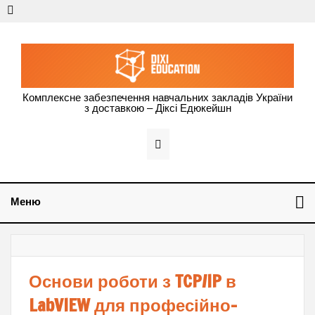
Dixi Education –
Комплексне забезпечення навчальних закладів України
з доставкою – Діксі Едюкейшн
оснащення
навчальних
закладів
України
Меню
Основи роботи з TCP/IP в
LabVIEW для професійно-