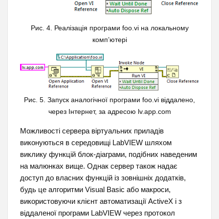
Рис. 4. Реалізація програми foo.vi на локальному
комп’ютері
Рис. 5. Запуск аналогічної програми foo.vi віддалено,
через Інтернет, за адресою lv.app.com
Можливості сервера віртуальних приладів
виконуються в середовищі LabVIEW шляхом
виклику функцій блок-діаграми, подібних наведеним
на малюнках вище. Однак сервер також надає
доступ до власних функцій із зовнішніх додатків,
будь це алгоритми Visual Basic або макроси,
використовуючи клієнт автоматизації ActiveX і з
віддаленої програми LabVIEW через протокол