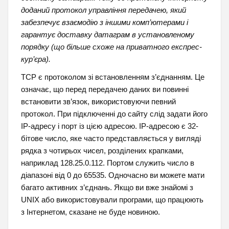
доданий протокол управління передачею, який
забезпечує взаємодію з іншими комп’ютерами і
гарантує доставку датаграм в установленому
порядку (що більше схоже на приватного експрес-
кур’єра).
TCP є протоколом зі встановленням з’єднанням. Це
означає, що перед передачею даних ви повинні
встановити зв’язок, використовуючи певний
протокол. При підключенні до сайту слід задати його
IP-адресу і порт із цією адресою. ІР-адресою є 32-
бітове число, яке часто представляється у вигляді
рядка з чотирьох чисел, розділених крапками,
наприклад 128.25.0.112. Портом служить число в
діапазоні від 0 до 65535. Одночасно ви можете мати
багато активних з’єднань. Якщо ви вже знайомі з
UNIX або використовували програми, що працюють
з Інтернетом, сказане не буде новиною.