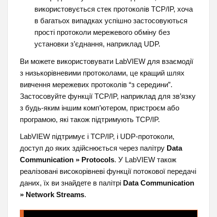
використовується стек протоколів TCP/IP, хоча
в багатьох випадках успішно застосовуються
прості протоколи мережевого обміну без
установки з’єднання, наприклад UDP.
Ви можете використовувати LabVIEW для взаємодії
з низькорівневими протоколами, це кращий шлях
вивчення мережевих протоколів “з середини”.
Застосовуйте функції TCP/IP, наприклад для зв’язку
з будь-яким іншим комп’ютером, пристроєм або
програмою, які також підтримують TCP/IP.
LabVIEW підтримує і TCP/IP, і UDP-протоколи,
доступ до яких здійснюється через палітру
Data
Communication » Protocols
. У LabVIEW також
реалізовані високорівневі функції потокової передачі
даних, їх ви знайдете в палітрі
Data Communication
» Network Streams
.