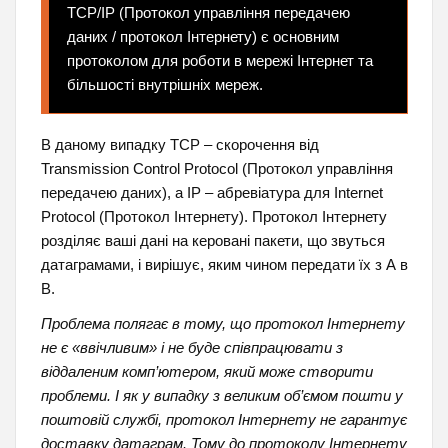
TCP/IP (Протокол управління передачею
даних / протокол Інтернету) є основним
протоколом для роботи в мережі Інтернет та
більшості внутрішніх мереж.
В даному випадку TCP – скорочення від
Transmission Control Protocol (Протокол управління
передачею даних), a IP – абревіатура для Internet
Protocol (Протокол Інтернету). Протокол Інтернету
розділяє ваші дані на керовані пакети, що звуться
датаграмами, і вирішує, яким чином передати їх з А в
В.
Проблема полягає в тому, що протокол Інтернету
не є «ввічливим» і не буде співпрацювати з
віддаленим комп’ютером, який може створити
проблеми. І як у випадку з великим об’ємом пошти у
поштовій службі, протокол Інтернету не гарантує
доставку датаграм. Тому до протоколу Інтернету